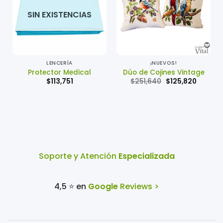
SIN EXISTENCIAS
LENCERÍA
¡NUEVOS!
Protector Medical
Dúo de Cojines Vintage
El
El
$
113,751
$
251,640
$
125,820
precio
precio
original
actual
era:
es:
$251,640.
$125,82
Soporte y Atención
Especializada
4,5 ⭐ en
Google
Reviews >