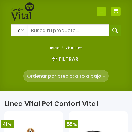
Saltar
al
contenido
Buscar
por:
Inicio
/
Vital Pet
FILTRAR
Línea Vital Pet Confort Vital
41%
55%