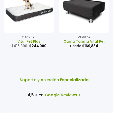
VITAL PET
OFERTAS
Vital Pet Plus
Cama Tarima Vital Pet
El
El
$
416,800
$
244,000
Desde
$
169,884
precio
precio
original
actual
era:
es:
$416,800.
$244,000.
Soporte y Atención
Especializada
4,5 ⭐ en
Google
Reviews >