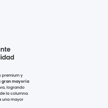
nte
didad
s premium y
la gran mayoría
va, logrando
n de la columna.
a una mayor