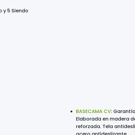
o y 5 Siendo
BASECAMA CV
: Garantía
Elaborada en madera de
reforzada. Tela antidesl
acero antideslizante