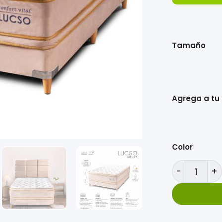
Tamaño
Agrega a t
Color
Combo Lucso