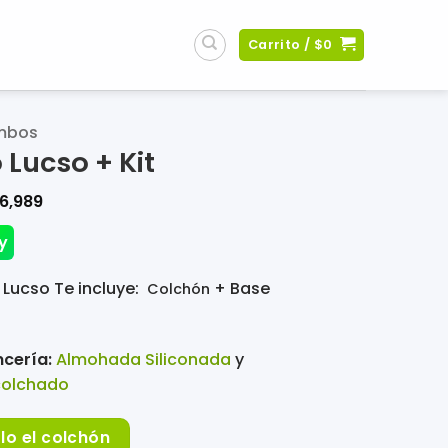
Carrito /
$
0
mbos
Lucso + Kit
6,989
y
Lucso Te incluye:
+ Base
Colchón
ncería:
Almohada Siliconada
y
colchado
lo el colchón