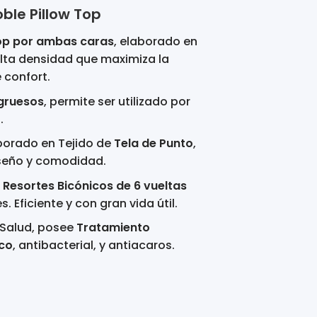
ble Pillow Top
Top por ambas caras
, elaborado en
ta densidad que maximiza la
 confort.
gruesos
, permite ser utilizado por
.
borado en Tejido de
Tela de Punto
,
iseño y comodidad.
e
Resortes Bicónicos de 6 vueltas
. Eficiente y con gran vida útil.
a Salud, posee
Tratamiento
co
, antibacterial, y antiacaros.