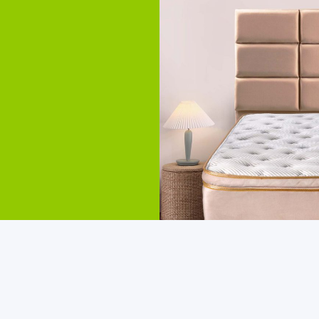
ncluye:
BO
SO
superior.