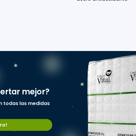
pertar mejor?
n todas las medidas
ro!