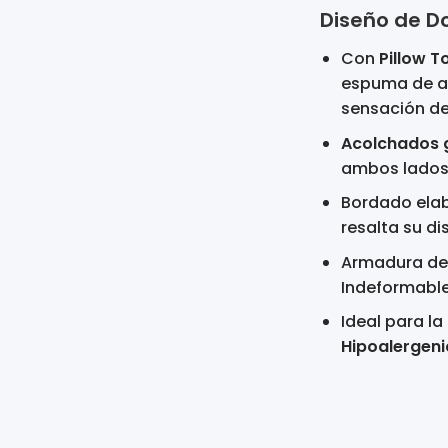
Diseño de Do
Con
Pillow 
espuma de al
sensación de
Acolchados 
ambos lados
Bordado ela
resalta su d
Armadura d
Indeformables
Ideal para l
Hipoalergeni