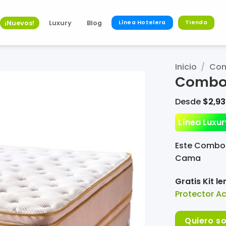
¡Nuevos!
Luxury
Blog
Línea Hotelera
Tienda
Inicio
/
Co
Combo 
Desde
$
2,93
Línea Luxur
Este Combo 
Cama
Gratis Kit le
Protector A
Quiero so