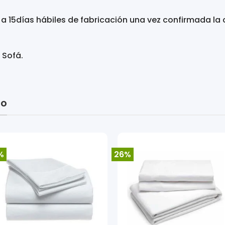
 a 15días hábiles de fabricación una vez confirmada la 
 Sofá.
so
%
26%