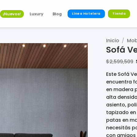
¡Nuevos!
Luxury
Blog
Línea Hotelera
Tienda
Inicio
/
Mobi
Sofá V
$
2,599,509
Este Sofá Ve
encuentra f
en madera p
alta densida
asiento, poli
tapizado en 
patas en mad
necesitás p
con amigos 