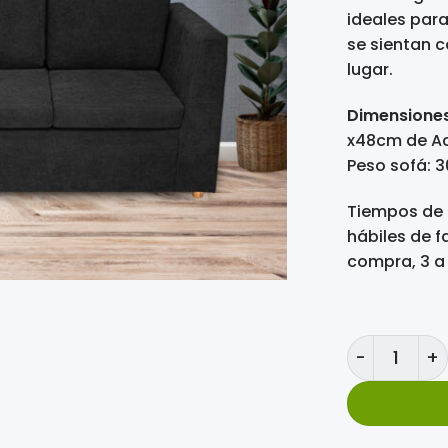
ideales para
se sientan 
lugar.
Dimensione
x48cm de Aci
Peso sofá: 3
Tiempos de f
hábiles de f
compra, 3 a 
Sofá Verano