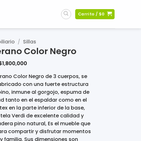
Carrito /
$
0
liario
/
Sillas
erano Color Negro
El
El
$
1,800,000
precio
precio
original
actual
rano Color Negro de 3 cuerpos, se
era:
es:
$2,599,509.
$1,800,000.
abricado con una fuerte estructura
ino, inmune al gorgojo, espuma de
d tanto en el espaldar como en el
tex en la parte inferior de la base,
tela Verdi de excelente calidad y
era pino natural, Es el mueble que
ara compartir y disfrutar momentos
y familia. Sus dimensiones son