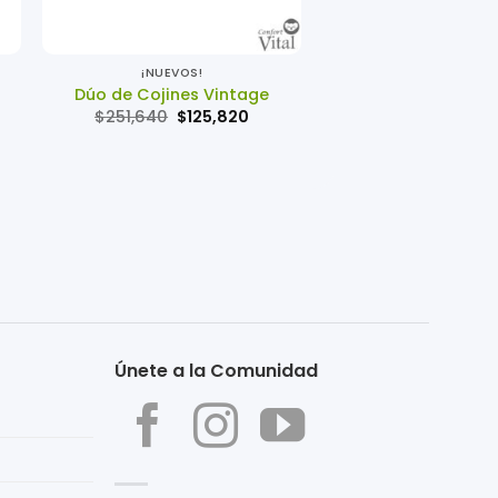
+
+
¡NUEVOS!
LENCERÍA
Dúo de Cojines Vintage
Protector Acol
El
El
$
251,640
$
125,820
Desde
$
52,6
precio
precio
original
actual
era:
es:
$251,640.
$125,820.
Únete a la Comunidad