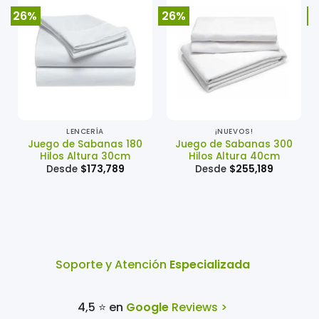
26%
26%
2
LENCERÍA
¡NUEVOS!
Juego de Sabanas 180
Juego de Sabanas 300
Hilos Altura 30cm
Hilos Altura 40cm
Desde
$
173,789
Desde
$
255,189
Soporte y Atención
Especializada
4,5 ⭐ en
Google
Reviews >