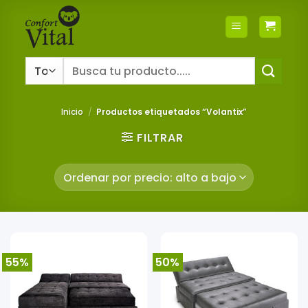
Saltar
al
contenido
Buscar
por:
Inicio
/
Productos etiquetados “Volantix”
FILTRAR
55%
50%