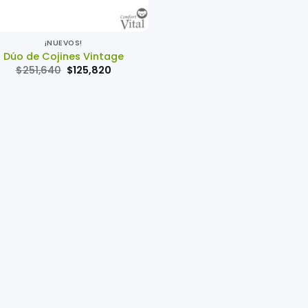
¡NUEVOS!
Dúo de Cojines Vintage
El
El
$
251,640
$
125,820
precio
precio
original
actual
era:
es:
$251,640.
$125,820.
.