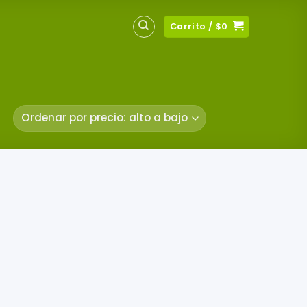
Carrito /
$
0