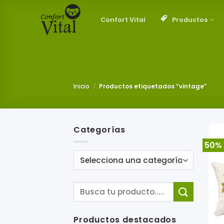
Saltar
al
Productos
Confort Vital
contenido
Inicio
/
Productos etiquetados “vintage”
Categorías
50%
Productos destacados