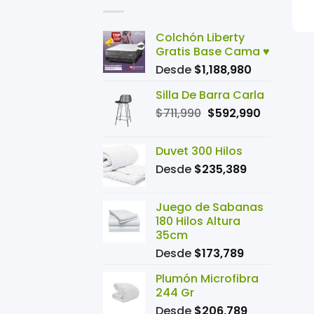
+
Colchón Liberty
Gratis Base Cama ♥️
Desde
$
1,188,980
Silla De Barra Carla
El
El
$
711,990
$
592,990
precio
precio
original
actual
Duvet 300 Hilos
era:
es:
Desde
$
235,389
$711,990.
$592,990
Juego de Sabanas
180 Hilos Altura
35cm
Desde
$
173,789
Plumón Microfibra
244 Gr
Desde
$
206,789