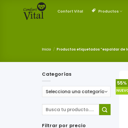
Saltar
al
Productos
Confort Vital
contenido
Inicio
/
Productos etiquetados “espaldar de l
Categorías
55%
NUEV
Filtrar por precio