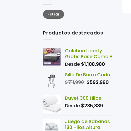
+
Precio
Precio
Filtrar
mínimo
máximo
Productos destacados
Colchón Liberty
Gratis Base Cama ♥️
Desde
$
1,188,980
Silla De Barra Carla
El
El
$
711,990
$
592,990
precio
precio
original
actual
Duvet 300 Hilos
era:
es:
Desde
$
235,389
$711,990.
$592,990
Juego de Sabanas
180 Hilos Altura