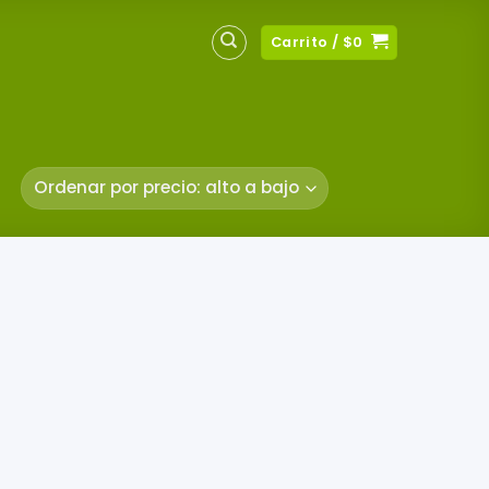
Carrito /
$
0