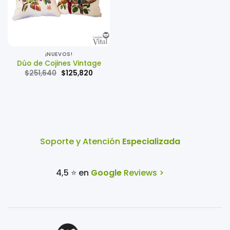
¡NUEVOS!
Dúo de Cojines Vintage
El
El
$
251,640
$
125,820
precio
precio
original
actual
era:
es:
$251,640.
$125,820.
Soporte y Atención
Especializada
4,5 ⭐ en
Google
Reviews >