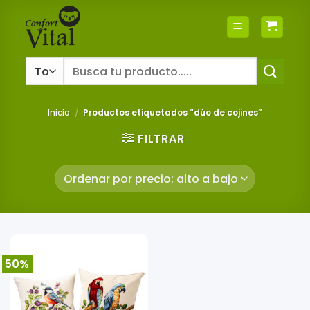
Saltar
al
contenido
Buscar
por:
Inicio
/
Productos etiquetados “dúo de cojines”
FILTRAR
50%