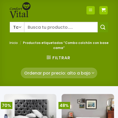
Saltar
al
contenido
Buscar
por:
Inicio
/
Productos etiquetados “Combo colchón con base
cama”
FILTRAR
70%
48%