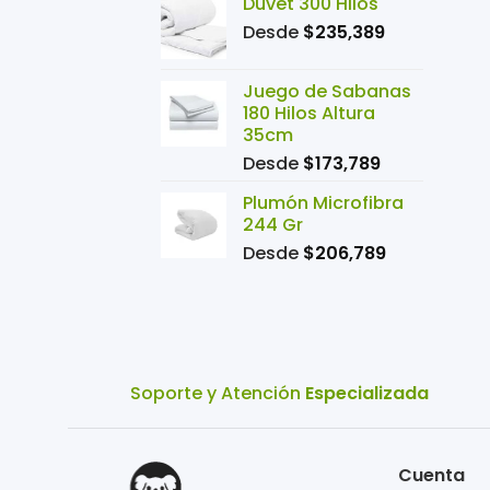
Duvet 300 Hilos
era:
es:
Desde
$
235,389
$711,990.
$592,990
Juego de Sabanas
180 Hilos Altura
35cm
Desde
$
173,789
Plumón Microfibra
244 Gr
Desde
$
206,789
Soporte y Atención
Especializada
Cuenta