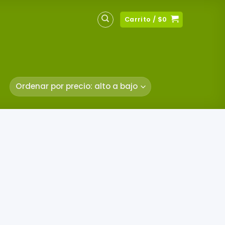
Carrito /
$
0