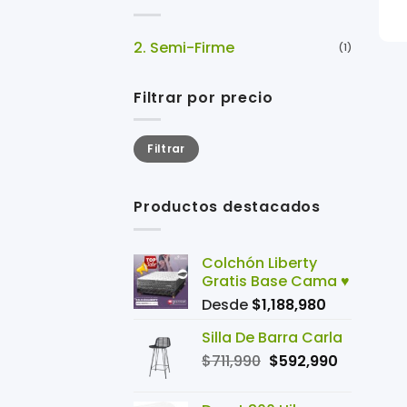
+
2. Semi-Firme
(1)
Filtrar por precio
Precio
Precio
Filtrar
mínimo
máximo
Productos destacados
Colchón Liberty
Gratis Base Cama ♥️
Desde
$
1,188,980
Silla De Barra Carla
El
El
$
711,990
$
592,990
precio
precio
original
actual