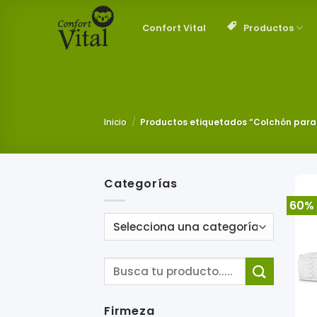
Saltar
al
Productos
Confort Vital
contenido
Inicio
/
Productos etiquetados “Colchón para
Categorías
60%
Firmeza