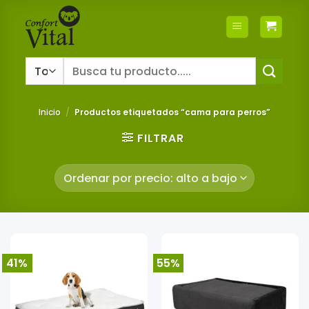
Saltar
al
contenido
Buscar
por:
Inicio
/
Productos etiquetados “cama para perros”
FILTRAR
41%
55%