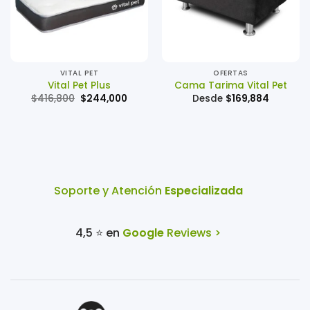
VITAL PET
OFERTAS
Vital Pet Plus
Cama Tarima Vital Pet
El
El
$
416,800
$
244,000
Desde
$
169,884
precio
precio
original
actual
era:
es:
$416,800.
$244,000.
Soporte y Atención
Especializada
4,5 ⭐ en
Google
Reviews >