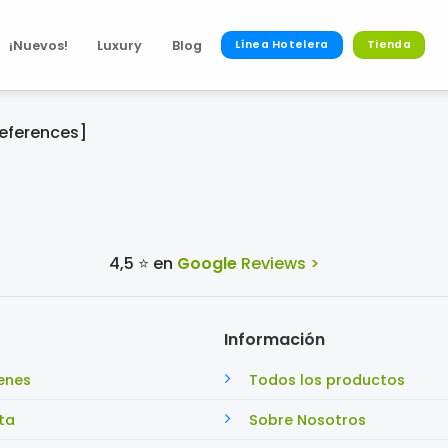
¡Nuevos!
Luxury
Blog
Línea Hotelera
Tienda
ferences]
4,5 ⭐ en
Google
Reviews >
Información
enes
Todos los productos
ta
Sobre Nosotros