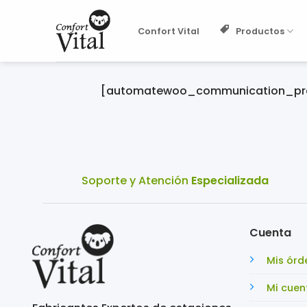
Saltar
al
Productos
Confort Vital
contenido
[automatewoo_communication_pre
Soporte y Atención
Especializada
Cuenta
Mis órd
Mi cuen