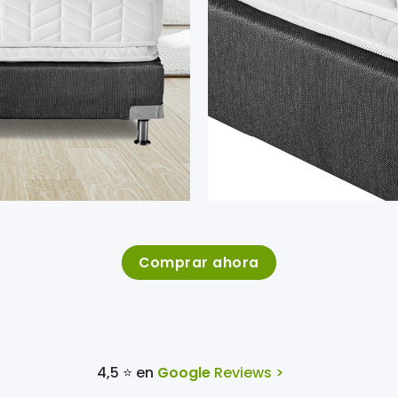
Comprar ahora
4,5 ⭐ en
Google
Reviews >