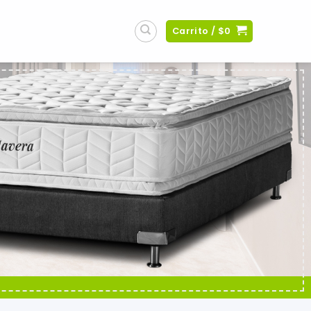
Carrito /
$
0