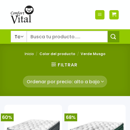
Saltar
al
contenido
Buscar
por:
Inicio
/
Color del producto
/
Verde Musgo
FILTRAR
60%
68%