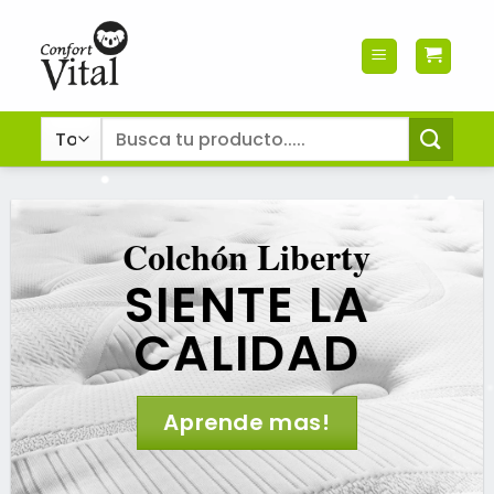
Saltar
al
contenido
Buscar
por:
Colchón Liberty
SIENTE LA
CALIDAD
Aprende mas!